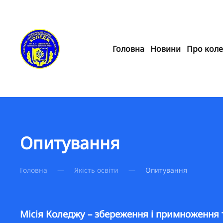
Skip to main content
Головна
Новини
Про кол
Опитування
Головна
Якість освіти
Опитування
Місія Коледжу – збереження і примноження тр