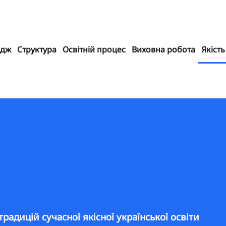
едж
Структура
Освітній процес
Виховна робота
Якість
адицій сучасної якісної української освіти