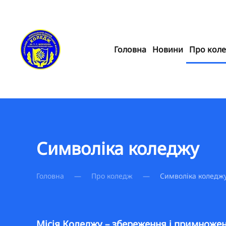
Skip to main content
Головна
Новини
Про кол
Символіка коледжу
Головна
Про коледж
Символіка коледж
Місія Коледжу – збереження і примноженн