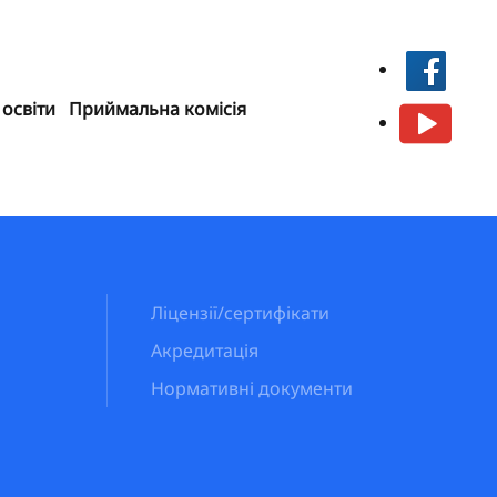
 освіти
Приймальна комісія
Ліцензії/сертифікати
Акредитація
Нормативні документи