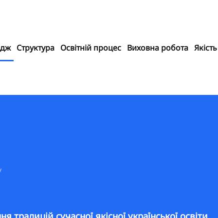
едж
Структура
Освітній процес
Виховна робота
Якість
у
я традицій сучасної якісної української освіти